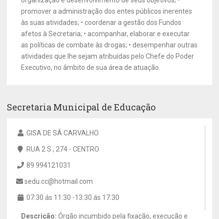
organização e desenvolvimento de seus objetivos; •
promover a administração dos entes públicos inerentes
às suas atividades; • coordenar a gestão dos Fundos
afetos à Secretaria; • acompanhar, elaborar e executar
as políticas de combate às drogas; • desempenhar outras
atividades que lhe sejam atribuídas pelo Chefe do Poder
Executivo, no âmbito de sua área de atuação.
Secretaria Municipal de Educação
GISA DE SÁ CARVALHO
RUA 2 S , 274 - CENTRO
89 994121031
sedu.cc@hotmail.com
07:30 ás 11:30 -13:30 ás 17:30
Descrição:
Órgão incumbido pela fixação, execução e