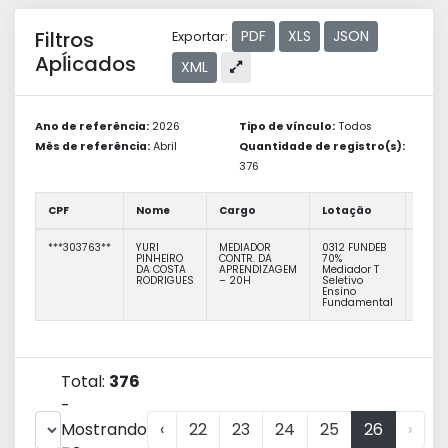
Filtros
PDF
XLS
JSON
Exportar:
Apĺicados
XML
Ano de referência:
2026
Tipo de vínculo:
Todos
Mês de referência:
Abril
Quantidade de registro(s):
376
CPF
Nome
Cargo
Lotação
Funç
***303763**
YURI
MEDIADOR
0312 FUNDEB
PINHEIRO
CONTR. DA
70%
DA COSTA
APRENDIZAGEM
Mediador T
RODRIGUES
– 20H
Seletivo
Ensino
Fundamental
Total:
376
-
Mostrando
‹
22
23
24
25
26
›