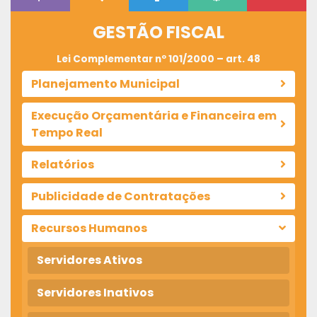
GESTÃO FISCAL
Lei Complementar nº 101/2000 – art. 48
Planejamento Municipal
Execução Orçamentária e Financeira em
Tempo Real
Relatórios
Publicidade de Contratações
Recursos Humanos
Servidores Ativos
Servidores Inativos