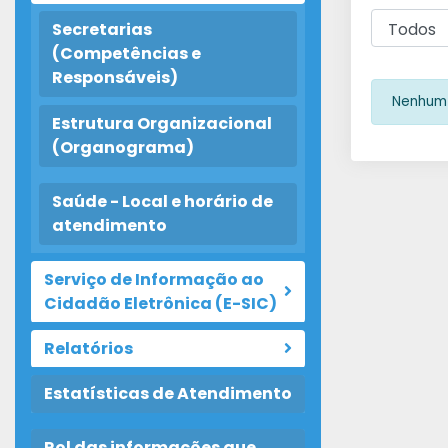
Secretarias
(Competências e
Responsáveis)
Nenhum 
Estrutura Organizacional
(Organograma)
Saúde - Local e horário de
atendimento
Serviço de Informação ao
Cidadão Eletrônica (E-SIC)
Relatórios
Estatísticas de Atendimento
Rol das informações que