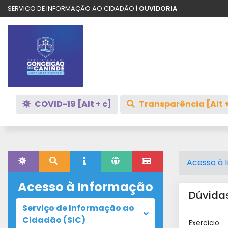
SERVIÇO DE INFORMAÇÃO AO CIDADÃO |
OUVIDORIA
COVID-19 [Alt + c]
Transparência [Alt +
Acesso à 
Acesso à Informação
Dúvidas
Serviço de Informação ao
Cidadão (SIC)
Exercício