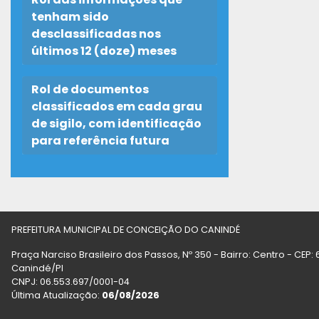
tenham sido
desclassificadas nos
últimos 12 (doze) meses
Rol de documentos
classificados em cada grau
de sigilo, com identificação
para referência futura
PREFEITURA MUNICIPAL DE CONCEIÇÃO DO CANINDÉ
Praça Narciso Brasileiro dos Passos, Nº 350 - Bairro: Centro - CE
Canindé/PI
CNPJ: 06.553.697/0001-04
Última Atualização:
06/08/2026